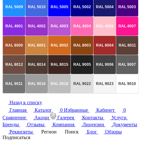
RAL 5009
RAL 5010
RAL 5005
RAL 5002
RAL 5004
RAL 5003
RAL 4001
RAL 4002
RAL 4003
RAL 4004
RAL 4006
RAL 4007
RAL 8000
RAL 8001
RAL 8002
RAL 8003
RAL 8004
RAL 8011
RAL 8012
RAL 8014
RAL 8015
RAL 9005
RAL 9006
RAL 9007
RAL 9011
RAL 9016
RAL 9018
RAL 9022
RAL 9023
RAL 9010
Назад к списку
Главная
Каталог
0
Избранные
Кабинет
0
Сравнение
Акции
Галерея
Контакты
Услуги
Бренды
Отзывы
Компания
Лицензии
Документы
Реквизиты
Регион
Поиск
Блог
Обзоры
Подписаться