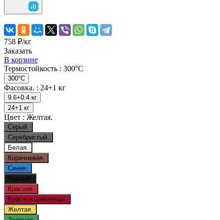
758 ₽/
кг
Заказать
В корзине
Термостойкость :
300°C
300°C
Фасовка. :
24+1 кг
9.6+0.4 кг
24+1 кг
Цвет :
Желтая.
Серый.
Серебристый.
Белая.
Коричневая.
Синяя.
Черный.
Красная.
Красно-коричневая.
Желтая.
Зеленая.