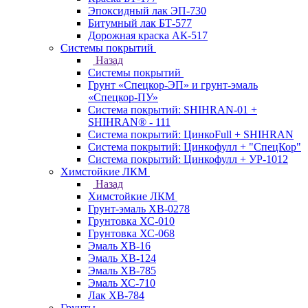
Эпоксидный лак ЭП-730
Битумный лак БТ-577
Дорожная краска АК-517
Системы покрытий
Назад
Системы покрытий
Грунт «Спецкор-ЭП» и грунт-эмаль
«Спецкор-ПУ»
Система покрытий: SHIHRAN-01 +
SHIHRAN® - 111
Система покрытий: ЦинкоFull + SHIHRAN
Система покрытий: Цинкофулл + "СпецКор"
Система покрытий: Цинкофулл + УР-1012
Химстойкие ЛКМ
Назад
Химстойкие ЛКМ
Грунт-эмаль ХВ-0278
Грунтовка ХС-010
Грунтовка ХС-068
Эмаль ХВ-16
Эмаль ХВ-124
Эмаль ХВ-785
Эмаль ХС-710
Лак ХВ-784
Грунты