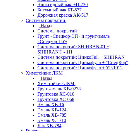
Эпоксидный лак ЭП-730
Битумный лак БТ-577
Дорожная краска АК-517
Системы покрытий
Назад
Системы покрытий
Грунт «Спецкор-ЭП» и грунт-эмаль
«Спецкор-ПУ»
Система покрытий: SHIHRAN-01 +
SHIHRAN® - 111
Система покрытий: ЦинкоFull + SHIHRAN
Система покрытий: Цинкофулл + "СпецКор"
Система покрытий: Цинкофулл + УР-1012
Химстойкие ЛКМ
Назад
Химстойкие ЛКМ
Грунт-эмаль ХВ-0278
Грунтовка ХС-010
Грунтовка ХС-068
Эмаль ХВ-16
Эмаль ХВ-124
Эмаль ХВ-785
Эмаль ХС-710
Лак ХВ-784
Грунты