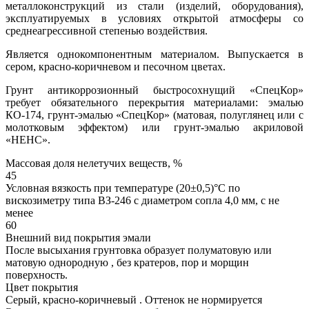
металлоконструкций из стали (изделий, оборудования),
эксплуатируемых в условиях открытой атмосферы со
среднеагрессивной степенью воздействия.
Является однокомпонентным материалом. Выпускается в
сером, красно-коричневом и песочном цветах.
Грунт антикоррозионный быстросохнущий «СпецКор»
требует обязательного перекрытия материалами: эмалью
КО-174, грунт-эмалью «СпецКор» (матовая, полуглянец или с
молотковым эффектом) или грунт-эмалью акриловой
«НЕНС».
Массовая доля нелетучих веществ, %
45
Условная вязкость при температуре (20±0,5)°С по
вискозиметру типа ВЗ-246 с диаметром сопла 4,0 мм, с не
менее
60
Внешний вид покрытия эмали
После высыхания грунтовка образует полуматовую или
матовую однородную , без кратеров, пор и морщин
поверхность.
Цвет покрытия
Серый, красно-коричневый . Оттенок не нормируется