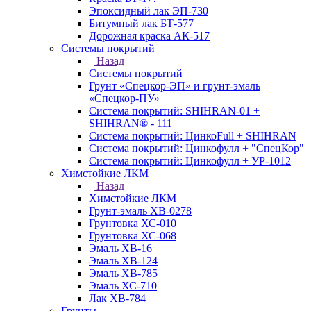
Эпоксидный лак ЭП-730
Битумный лак БТ-577
Дорожная краска АК-517
Системы покрытий
Назад
Системы покрытий
Грунт «Спецкор-ЭП» и грунт-эмаль
«Спецкор-ПУ»
Система покрытий: SHIHRAN-01 +
SHIHRAN® - 111
Система покрытий: ЦинкоFull + SHIHRAN
Система покрытий: Цинкофулл + "СпецКор"
Система покрытий: Цинкофулл + УР-1012
Химстойкие ЛКМ
Назад
Химстойкие ЛКМ
Грунт-эмаль ХВ-0278
Грунтовка ХС-010
Грунтовка ХС-068
Эмаль ХВ-16
Эмаль ХВ-124
Эмаль ХВ-785
Эмаль ХС-710
Лак ХВ-784
Грунты