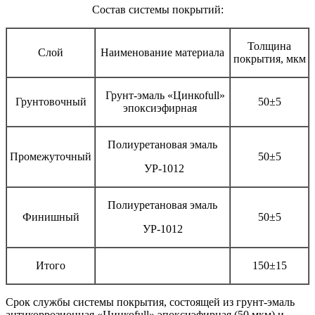
Состав системы покрытий:
Толщина
Слой
Наименование материала
покрытия, мкм
Грунт-эмаль «Цинкоfull»
Грунтовочный
50±5
эпоксиэфирная
Полиуретановая эмаль
Промежуточный
50±5
УР-1012
Полиуретановая эмаль
Финишный
50±5
УР-1012
Итого
150±15
Срок службы системы покрытия, состоящей из грунт-эмаль
антикоррозионная «Цинкоfull» эпоксиэфирная (50 мкм) и