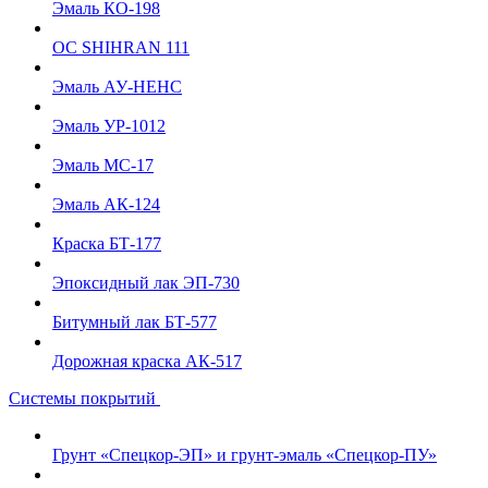
Эмаль КО-198
ОС SHIHRAN 111
Эмаль АУ-НЕНС
Эмаль УР-1012
Эмаль МС-17
Эмаль АК-124
Краска БТ-177
Эпоксидный лак ЭП-730
Битумный лак БТ-577
Дорожная краска АК-517
Системы покрытий
Грунт «Спецкор-ЭП» и грунт-эмаль «Спецкор-ПУ»