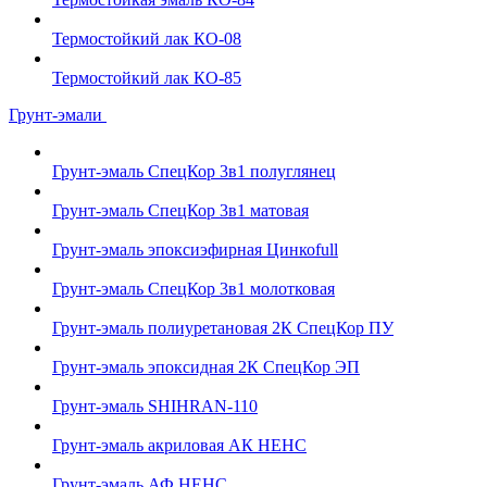
Термостойкий лак КО-08
Термостойкий лак КО-85
Грунт-эмали
Грунт-эмаль СпецКор 3в1 полуглянец
Грунт-эмаль СпецКор 3в1 матовая
Грунт-эмаль эпоксиэфирная Цинкоfull
Грунт-эмаль СпецКор 3в1 молотковая
Грунт-эмаль полиуретановая 2К СпецКор ПУ
Грунт-эмаль эпоксидная 2К СпецКор ЭП
Грунт-эмаль SHIHRAN-110
Грунт-эмаль акриловая АК НЕНС
Грунт-эмаль АФ НЕНС