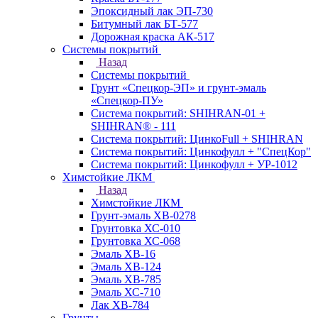
Эпоксидный лак ЭП-730
Битумный лак БТ-577
Дорожная краска АК-517
Системы покрытий
Назад
Системы покрытий
Грунт «Спецкор-ЭП» и грунт-эмаль
«Спецкор-ПУ»
Система покрытий: SHIHRAN-01 +
SHIHRAN® - 111
Система покрытий: ЦинкоFull + SHIHRAN
Система покрытий: Цинкофулл + "СпецКор"
Система покрытий: Цинкофулл + УР-1012
Химстойкие ЛКМ
Назад
Химстойкие ЛКМ
Грунт-эмаль ХВ-0278
Грунтовка ХС-010
Грунтовка ХС-068
Эмаль ХВ-16
Эмаль ХВ-124
Эмаль ХВ-785
Эмаль ХС-710
Лак ХВ-784
Грунты