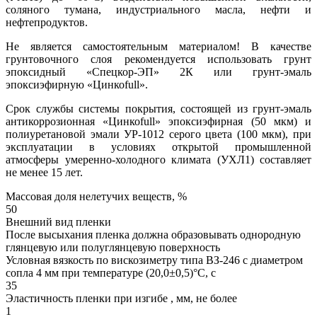
соляного тумана, индустриального масла, нефти и
нефтепродуктов.
Не является самостоятельным материалом! В качестве
грунтовочного слоя рекомендуется использовать грунт
эпоксидный «Спецкор-ЭП» 2К или грунт-эмаль
эпоксиэфирную «Цинкоfull».
Срок службы системы покрытия, состоящей из грунт-эмаль
антикоррозионная «Цинкоfull» эпоксиэфирная (50 мкм) и
полиуретановой эмали УР-1012 серого цвета (100 мкм), при
эксплуатации в условиях открытой промышленной
атмосферы умеренно-холодного климата (УХЛ1) составляет
не менее 15 лет.
Массовая доля нелетучих веществ, %
50
Внешний вид пленки
После высыхания пленка должна образовывать однородную
глянцевую или полуглянцевую поверхность
Условная вязкость по вискозиметру типа ВЗ-246 с диаметром
сопла 4 мм при температуре (20,0±0,5)°С, с
35
Эластичность пленки при изгибе , мм, не более
1