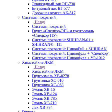
Эпоксидный лак ЭП-730
Битумный лак БТ-577
Дорожная краска АК-517
Системы покрытий
Назад
Системы покрытий
Грунт «Спецкор-ЭП» и грунт-эмаль
«Спецкор-ПУ»
Система покрытий: SHIHRAN-01 +
SHIHRAN® - 111
Система покрытий: ЦинкоFull + SHIHRAN
Система покрытий: Цинкофулл + "СпецКор"
Система покрытий: Цинкофулл + УР-1012
Химстойкие ЛКМ
Назад
Химстойкие ЛКМ
Грунт-эмаль ХВ-0278
Грунтовка ХС-010
Грунтовка ХС-068
Эмаль ХВ-16
Эмаль ХВ-124
Эмаль ХВ-785
Эмаль ХС-710
Лак ХВ-784
Грунты